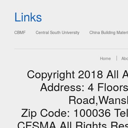
Links
CBMF
Central South University
China Building Materi
Home
Abo
Copyright 2018 Al
Address: 4 Floors
Road,Wansho
Zip Code: 100036 Te
CFSMA All Rights Res